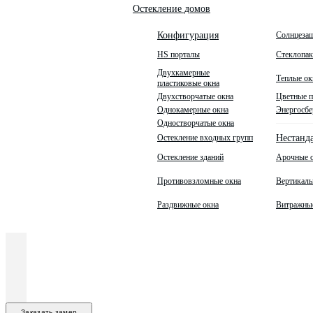
Остекление домов
Солнцеза
Конфигурация
HS порталы
Стеклопа
Двухкамерные
Теплые ок
пластиковые окна
Двухстворчатые окна
Цветные п
Однокамерные окна
Энергосбе
Одностворчатые окна
Остекление входных групп
Нестанд
Остекление зданий
Арочные 
Противовзломные окна
Вертикаль
Раздвижные окна
Витражны
Заказать замер