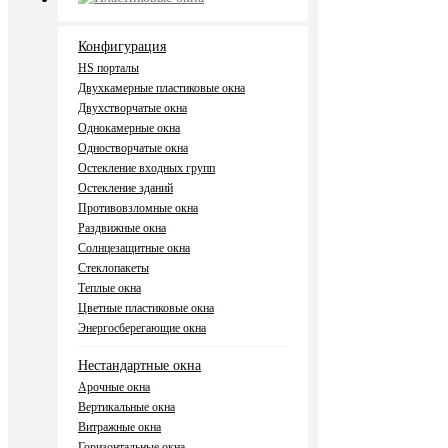
Конфигурация
HS порталы
Двухкамерные пластиковые окна
Двухстворчатые окна
Однокамерные окна
Одностворчатые окна
Остекление входных групп
Остекление зданий
Противовзломные окна
Раздвижные окна
Солнцезащитные окна
Стеклопакеты
Теплые окна
Цветные пластиковые окна
Энергосберегающие окна
Нестандартные окна
Арочные окна
Вертикальные окна
Витражные окна
Горизонтальные окна