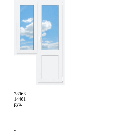
28963
14481
руб.