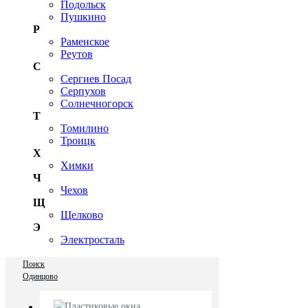
Подольск
Пушкино
Р
Раменское
Реутов
С
Сергиев Посад
Серпухов
Солнечногорск
Т
Томилино
Троицк
Х
Химки
Ч
Чехов
Щ
Щелково
Э
Электросталь
Поиск
Одинцово
Пластиковые окна