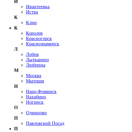
И
Ивантеевка
Истра
К
Клин
К
Королев
Красногорск
Краснознаменск
Л
Лобня
Лыткарино
Люберцы
М
Москва
Мытищи
Н
Наро-Фоминск
Нахабино
Ногинск
О
Одинцово
П
Павловский Посад
П