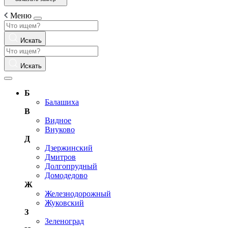
Меню
Искать
Искать
Б
Балашиха
В
Видное
Внуково
Д
Дзержинский
Дмитров
Долгопрудный
Домодедово
Ж
Железнодорожный
Жуковский
З
Зеленоград