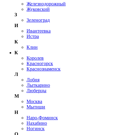
Железнодорожный
Жуковский
З
Зеленоград
И
Ивантеевка
Истра
К
Клин
К
Королев
Красногорск
Краснознаменск
Л
Лобня
Лыткарино
Люберцы
М
Москва
Мытищи
Н
Наро-Фоминск
Нахабино
Ногинск
О