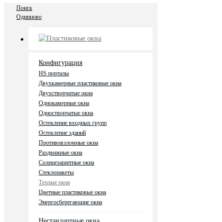
Поиск
Одинцово
Пластиковые окна
Конфигурация
HS порталы
Двухкамерные пластиковые окна
Двухстворчатые окна
Однокамерные окна
Одностворчатые окна
Остекление входных групп
Остекление зданий
Противовзломные окна
Раздвижные окна
Солнцезащитные окна
Стеклопакеты
Теплые окна
Цветные пластиковые окна
Энергосберегающие окна
Нестандартные окна