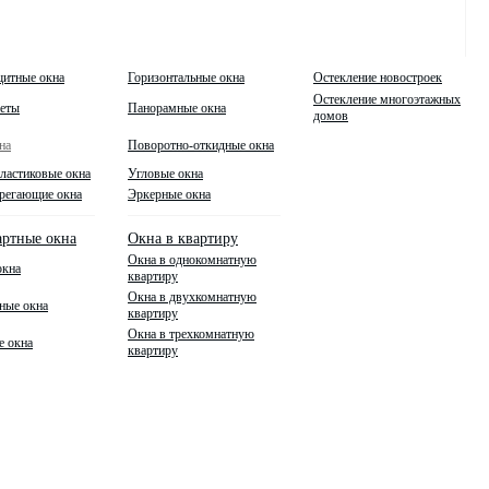
щитные окна
Горизонтальные окна
Остекление новостроек
Остекление многоэтажных
кеты
Панорамные окна
домов
на
Поворотно-откидные окна
ластиковые окна
Угловые окна
регающие окна
Эркерные окна
артные окна
Окна в квартиру
Окна в однокомнатную
окна
квартиру
Окна в двухкомнатную
ные окна
квартиру
Окна в трехкомнатную
е окна
квартиру