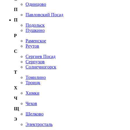
Одинцово
П
Павловский Посад
П
Подольск
Пушкино
Р
Раменское
Реутов
С
Сергиев Посад
Серпухов
Солнечногорск
Т
Томилино
Троицк
Х
Химки
Ч
Чехов
Щ
Щелково
Э
Электросталь