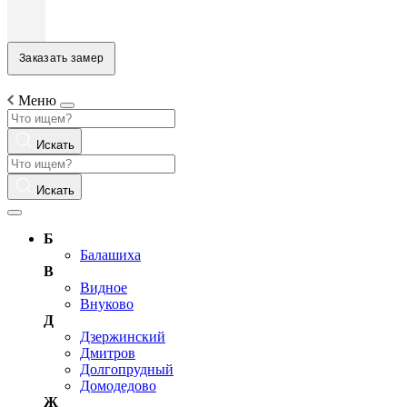
Заказать замер
Меню
Искать
Искать
Б
Балашиха
В
Видное
Внуково
Д
Дзержинский
Дмитров
Долгопрудный
Домодедово
Ж