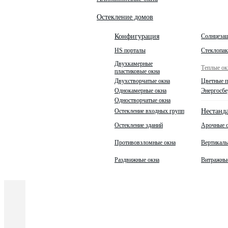
Остекление домов
Солнцеза
Конфигурация
HS порталы
Стеклопа
Двухкамерные
Теплые ок
пластиковые окна
Двухстворчатые окна
Цветные п
Однокамерные окна
Энергосбе
Одностворчатые окна
Остекление входных групп
Нестанд
Остекление зданий
Арочные 
Противовзломные окна
Вертикаль
Раздвижные окна
Витражны