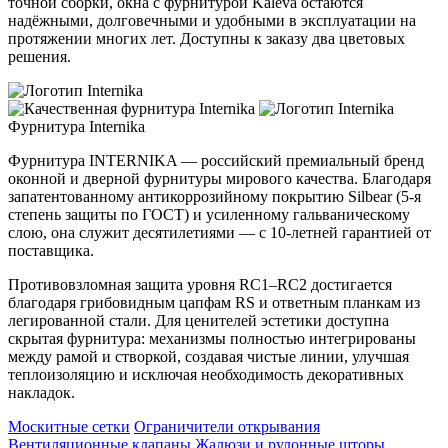
точной сборки, окна с фурнитурой Kaleva остаются
надёжными, долговечными и удобными в эксплуатации на
протяжении многих лет. Доступны к заказу два цветовых
решения.
Фурнитура Internika
Фурнитура INTERNIKA — российский премиальный бренд
оконной и дверной фурнитуры мирового качества. Благодаря
запатентованному антикоррозийному покрытию Silbear (5-я
степень защиты по ГОСТ) и усиленному гальваническому
слою, она служит десятилетиями — с 10-летней гарантией от
поставщика.
Противовзломная защита уровня RC1–RC2 достигается
благодаря грибовидным цапфам RS и ответным планкам из
легированной стали. Для ценителей эстетики доступна
скрытая фурнитура: механизмы полностью интегрированы
между рамой и створкой, создавая чистые линии, улучшая
теплоизоляцию и исключая необходимость декоративных
накладок.
Москитные сетки
Ограничители открывания
Вентиляционные клапаны
Жалюзи и рулонные шторы