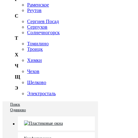
Раменское
Реутов
С
Сергиев Посад
Серпухов
Солнечногорск
Т
Томилино
Троицк
Х
Химки
Ч
Чехов
Щ
Щелково
Э
Электросталь
Поиск
Одинцово
Пластиковые окна