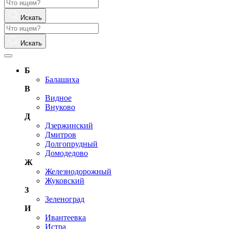
Искать
Искать
Б
Балашиха
В
Видное
Внуково
Д
Дзержинский
Дмитров
Долгопрудный
Домодедово
Ж
Железнодорожный
Жуковский
З
Зеленоград
И
Ивантеевка
Истра