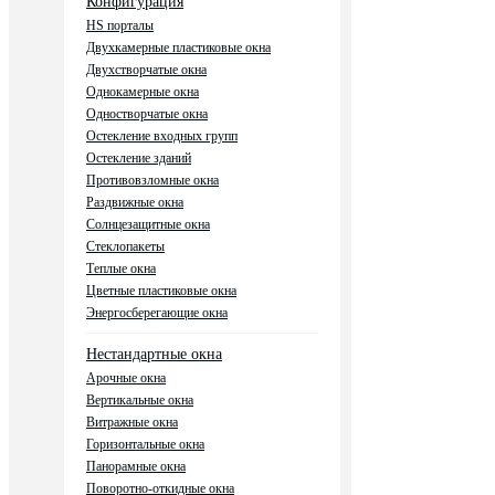
Конфигурация
HS порталы
Двухкамерные пластиковые окна
Двухстворчатые окна
Однокамерные окна
Одностворчатые окна
Остекление входных групп
Остекление зданий
Противовзломные окна
Раздвижные окна
Солнцезащитные окна
Стеклопакеты
Теплые окна
Цветные пластиковые окна
Энергосберегающие окна
Нестандартные окна
Арочные окна
Вертикальные окна
Витражные окна
Горизонтальные окна
Панорамные окна
Поворотно-откидные окна