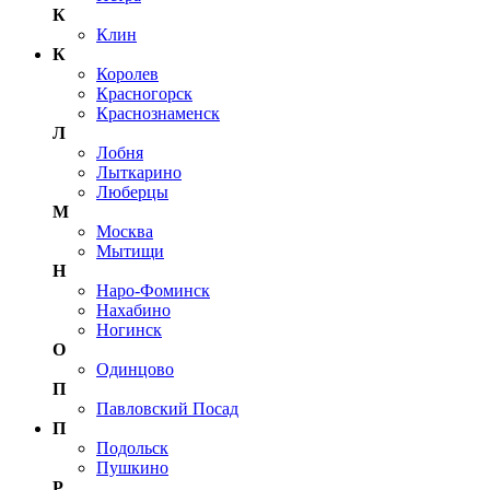
К
Клин
К
Королев
Красногорск
Краснознаменск
Л
Лобня
Лыткарино
Люберцы
М
Москва
Мытищи
Н
Наро-Фоминск
Нахабино
Ногинск
О
Одинцово
П
Павловский Посад
П
Подольск
Пушкино
Р